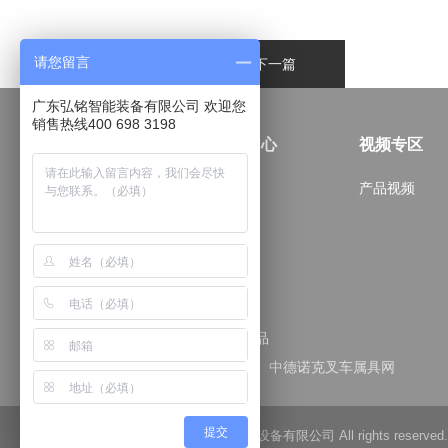
请您留言
上一篇
下一篇
广东弘铭智能装备有限公司 欢迎您
销售热线400 698 3198
关于我们
产品中心
视频专区
公司简介
纸卷夹
产品视频
发展历程
软包夹
纸箱夹
推拉器
推出器
更多产品
友情链接：
诺克品牌官方网站
中德诺克叉车属具网
提交
Copyright © 佛山市中德诺克搬运设备有限公司 All rights reserv