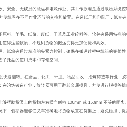
效、安全、无破损的搬运和堆垛作业。其工作原理是通过液压系统控
能，方便纸卷在不同作业环节的交换和放置。在造纸厂和印刷厂，纸卷
织原料、羊毛、纸浆、废纸、干草及工业碎料等。软包夹采用特殊的
用使得这些软质、不规则货物的搬运变得更加便捷和高效。
运。纸箱夹通过精准的夹紧力控制，确保在搬运过程中纸箱的完整性
去了托盘的使用成本和存储空间。
0 度快速翻转。在食品、化工、环卫、物品回收、冶炼铸造等行业，
；在冶炼铸造行业，旋转器可用于翻转金属模具，方便进行脱模等操
帮助货叉上的货物左右横向侧移 100mm 或 150mm 不等的
况下，侧移器能够使叉车准确地将货物放置在货架上，避免碰撞，提