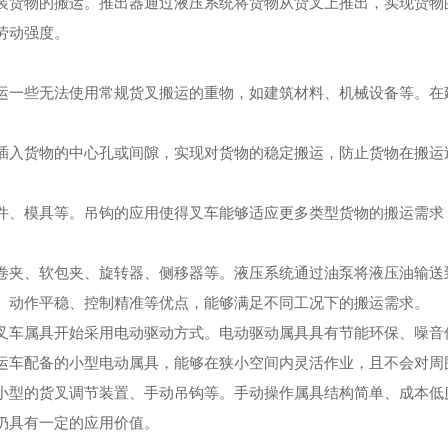
装货物的搬运。推出器通过液压系统将货物从货叉上推出，实现货物
劳动强度。
运一些无法使用常规货叉搬运的重物，如建筑材料、机械设备等。在
插入货物的中心孔或间隙，实现对货物的稳定搬运，防止货物在搬运
件、模具等。吊钩的应用使得叉车能够适应更多类型货物的搬运需求
卷夹、软包夹、旋转器、侧移器等。液压系统通过油泵将液压油输送
、动作平稳、控制精准等优点，能够满足不同工况下的搬运需求。
叉车属具开始采用电动驱动方式。电动驱动属具具有节能环保、噪音
运车配备的小型电动属具，能够在狭小空间内灵活作业，且不会对周
小型的货叉调节装置、手动吊钩等。手动操作属具结构简单、成本低
仍具有一定的应用价值。