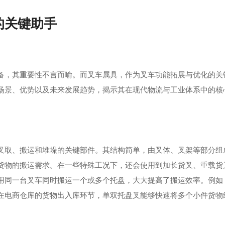
的关键助手
备，其重要性不言而喻。而叉车属具，作为叉车功能拓展与优化的关
场景、优势以及未来发展趋势，揭示其在现代物流与工业体系中的核
叉取、搬运和堆垛的关键部件。其结构简单，由叉体、叉架等部分组
货物的搬运需求。在一些特殊工况下，还会使用到加长货叉、重载货
用同一台叉车同时搬运一个或多个托盘，大大提高了搬运效率。例如
在电商仓库的货物出入库环节，单双托盘叉能够快速将多个小件货物