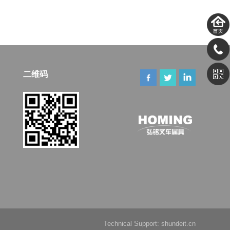
二维码
Technical Support:
shundeit.cn